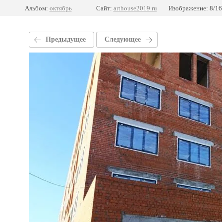
Альбом:
октябрь
Сайт:
arthouse2019.ru
Изображение: 8/16
Предыдущее
Следующее